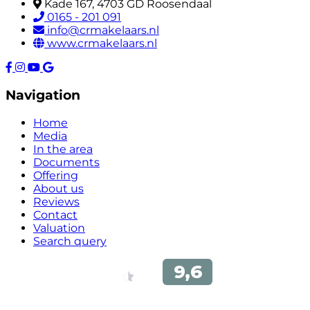
Kade 167, 4703 GD Roosendaal
0165 - 201 091
info@crmakelaars.nl
www.crmakelaars.nl
Navigation
Home
Media
In the area
Documents
Offering
About us
Reviews
Contact
Valuation
Search query