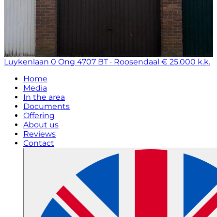
Luykenlaan 0 Ong
4707 BT · Roosendaal
€ 25.000 k.k.
Home
Media
In the area
Documents
Offering
About us
Reviews
Contact