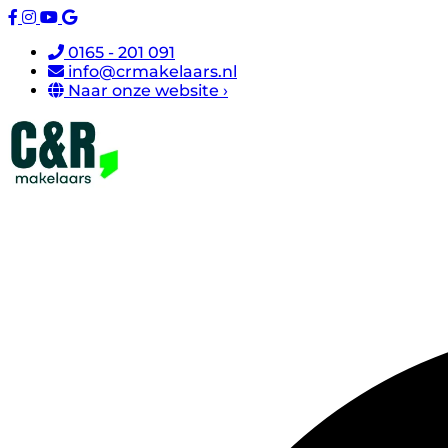
0165 - 201 091
info@crmakelaars.nl
Naar onze website ›