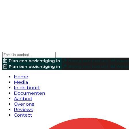
Plan een bezichtiging in
Breng een bod uit!
Waard
Plan een bezichtiging in
Breng een bod uit!
Waard
Home
Media
In de buurt
Documenten
Aanbod
Over ons
Reviews
Contact