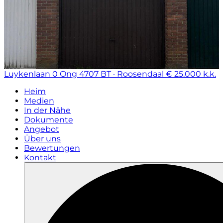
Luykenlaan 0 Ong
4707 BT · Roosendaal
€ 25.000 k.k.
Heim
Medien
In der Nähe
Dokumente
Angebot
Über uns
Bewertungen
Kontakt