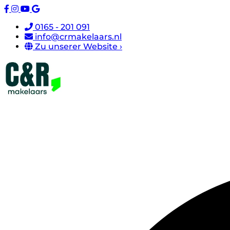
0165 - 201 091
info@crmakelaars.nl
Zu unserer Website ›