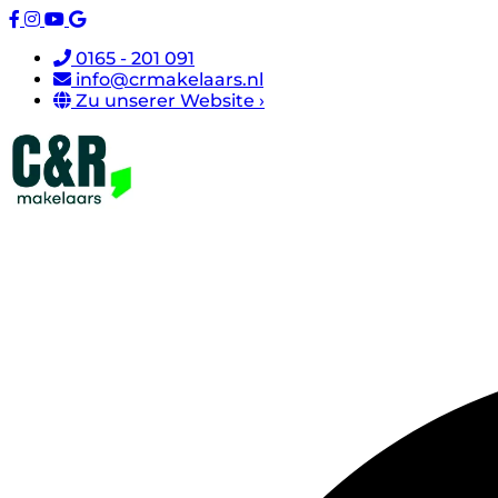
0165 - 201 091
info@crmakelaars.nl
Zu unserer Website ›